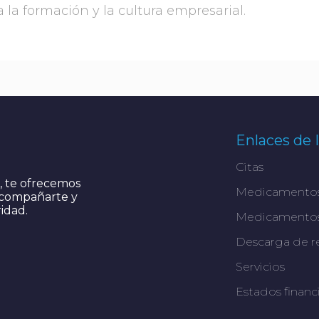
la formación y la cultura empresarial.
Enlaces de 
Citas
s, te ofrecemos
Medicamento
 Acompañarte y
ridad.
Medicamentos
Descarga de r
Servicios
Estados financ