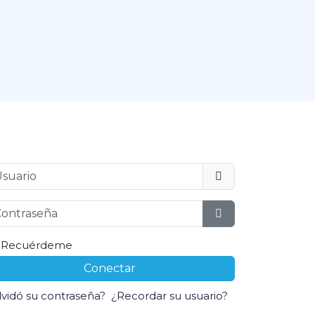
uario
ntraseña
Mostrar contrase
Recuérdeme
Conectar
lvidó su contraseña?
¿Recordar su usuario?