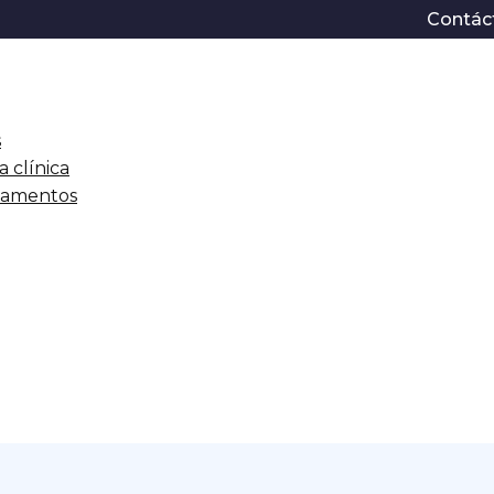
Contác
s
a clínica
icamentos