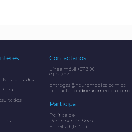
Interés
Contáctanos
Línea móvil:+57 300
9108203
s Neuromédica
entregas@neuromedica.com.co
 Sura
contactenos@neuromedica.com.c
esultados
Participa
Política de
ieros
Participación Social
en Salud (PPSS)