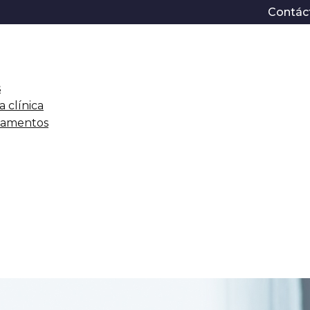
Contác
s
a clínica
icamentos