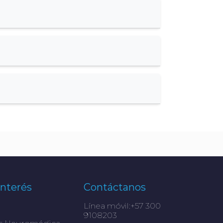
Interés
Contáctanos
Línea móvil:+57 300
9108203