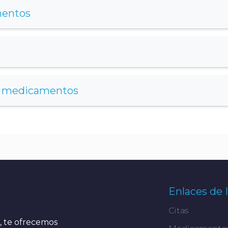
mentos
e medicamentos
Enlaces de 
Citas
s, te ofrecemos