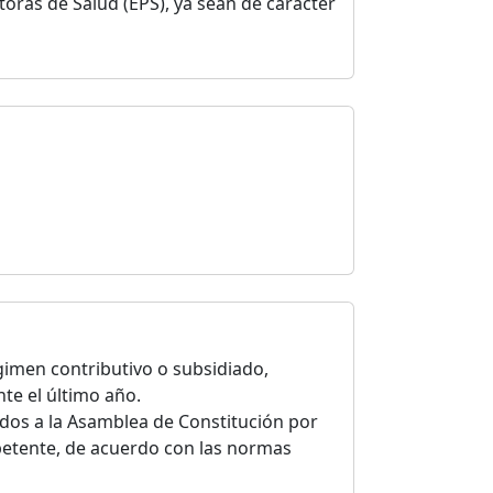
toras de Salud (EPS), ya sean de carácter
gimen contributivo o subsidiado,
te el último año.
ados a la Asamblea de Constitución por
petente, de acuerdo con las normas