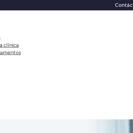
Contác
s
a clínica
icamentos